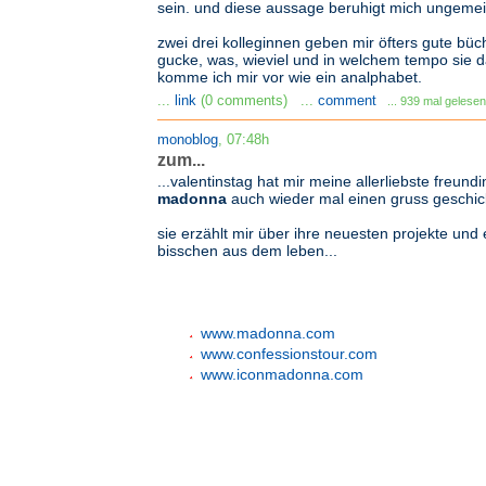
sein. und diese aussage beruhigt mich ungemei
zwei drei kolleginnen geben mir öfters gute büc
gucke, was, wieviel und in welchem tempo sie d
komme ich mir vor wie ein analphabet.
...
link
(0 comments) ...
comment
... 939 mal gelesen
monoblog
, 07:48h
zum...
...valentinstag hat mir meine allerliebste freundi
madonna
auch wieder mal einen gruss geschic
sie erzählt mir über ihre neuesten projekte und 
bisschen aus dem leben...
www.madonna.com
www.confessionstour.com
www.iconmadonna.com