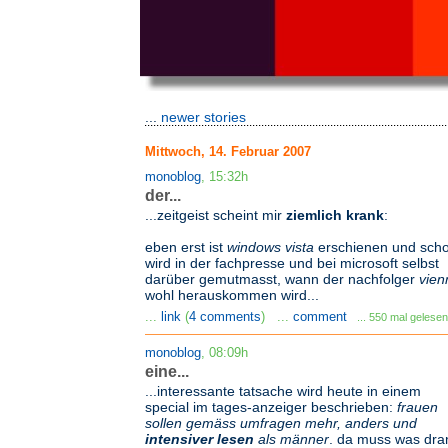
...
newer stories
Mittwoch, 14. Februar 2007
monoblog
, 15:32h
der...
...zeitgeist scheint mir
ziemlich krank
:
eben erst ist
windows vista
erschienen und sch
wird in der fachpresse und bei microsoft selbst
darüber gemutmasst, wann der nachfolger
vien
wohl herauskommen wird...
...
link
(
4 comments
) ...
comment
... 550 mal gelesen
monoblog
, 08:09h
eine...
...interessante tatsache wird heute in einem
special im tages-anzeiger beschrieben:
frauen
sollen gemäss umfragen mehr, anders und
intensiver lesen
als männer
. da muss was dra