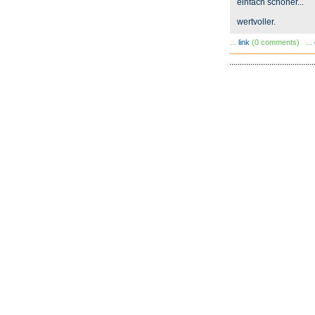
einfach schöner...
wertvoller.
...
link
(0 comments) ...