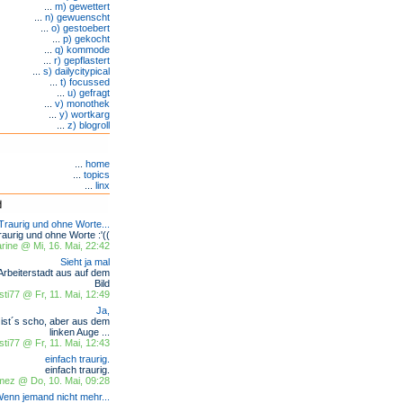
...
m) gewettert
...
n) gewuenscht
...
o) gestoebert
...
p) gekocht
...
q) kommode
...
r) gepflastert
...
s) dailycitypical
...
t) focussed
...
u) gefragt
...
v) monothek
...
y) wortkarg
...
z) blogroll
...
home
...
topics
...
linx
Traurig und ohne Worte...
raurig und ohne Worte :'((
ine @ Mi, 16. Mai, 22:42
Sieht ja mal
Arbeiterstadt aus auf dem
Bild
sti77 @ Fr, 11. Mai, 12:49
Ja,
ist´s scho, aber aus dem
linken Auge ...
sti77 @ Fr, 11. Mai, 12:43
einfach traurig.
einfach traurig.
omez @ Do, 10. Mai, 09:28
enn jemand nicht mehr...