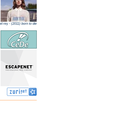
el rey -
(2011) born to die