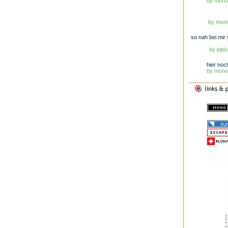
by monob
by mono
so nah bei mir w
by pipis
hier noch 
by monob