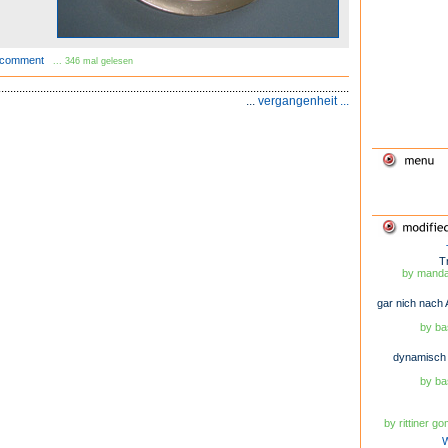
comment
... 346 mal gelesen
...
vergangenheit ...
T
by mandar
gar nich nach 
by ba
dynamisch 
by ba
by rittiner g
W