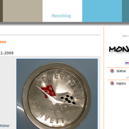
last
2009
11-2009
yo
früher