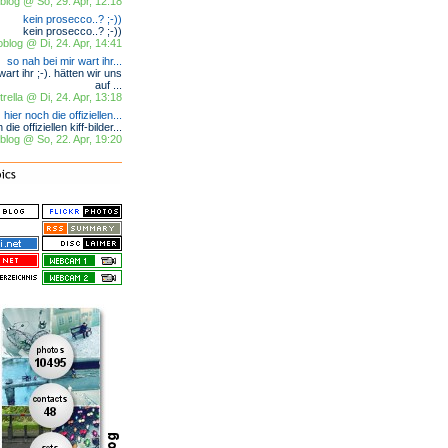
log @ So, 29. Apr, 12:18
kein prosecco..? ;-))
kein prosecco..? ;-))
blog @ Di, 24. Apr, 14:41
so nah bei mir wart ihr...
art ihr ;-). hätten wir uns
auf ...
trella @ Di, 24. Apr, 13:18
hier noch die offiziellen...
die offiziellen kiff-bilder...
log @ So, 22. Apr, 19:20