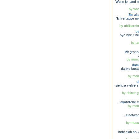
Wenn jemand nic
by wor
Ein al
"Ich ertappe m
by chliitierc
by
bye bye Chri
by ta
Mit gros
by mono
dank
danke beste
by mono
s
sieht ja vielve
by rittiner
...alljährliche 
by mono
...stadtwa
by monob
hebt sich ab: