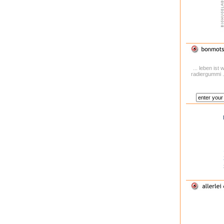
... leben is
radiergummi .