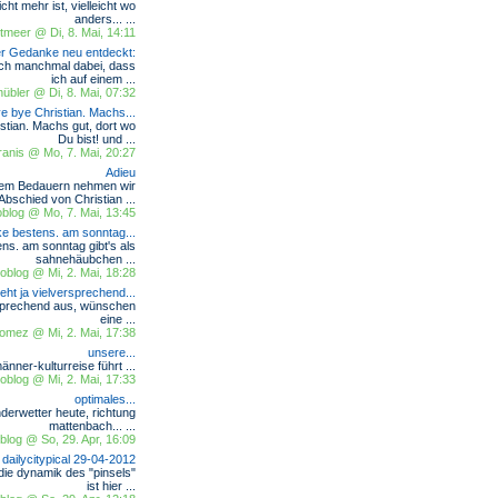
ht mehr ist, vielleicht wo
anders... ...
tmeer @ Di, 8. Mai, 14:11
ter Gedanke neu entdeckt:
ich manchmal dabei, dass
ich auf einem ...
hnübler @ Di, 8. Mai, 07:32
e bye Christian. Machs...
stian. Machs gut, dort wo
Du bist! und ...
ranis @ Mo, 7. Mai, 20:27
Adieu
sem Bedauern nehmen wir
Abschied von Christian ...
blog @ Mo, 7. Mai, 13:45
e bestens. am sonntag...
ns. am sonntag gibt's als
sahnehäubchen ...
blog @ Mi, 2. Mai, 18:28
ieht ja vielversprechend...
rsprechend aus, wünschen
eine ...
 gomez @ Mi, 2. Mai, 17:38
unsere...
männer-kulturreise führt ...
blog @ Mi, 2. Mai, 17:33
optimales...
nderwetter heute, richtung
mattenbach... ...
log @ So, 29. Apr, 16:09
dailycitypical 29-04-2012
 die dynamik des "pinsels"
ist hier ...