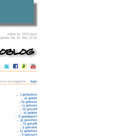
online for 3132 days
 update: Mi, 16. Mai, 22:42
u're not logged in ...
login
...
-) gedanken
...
a) gelebt
...
b) gelesen
...
c) gehoert
...
d) gesurft
...
e) geliebt
...
f) geplappert
...
g) gesehen
...
h) gehofft
...
i) getroimt
...
k) gefahren
...
l) geknurrt