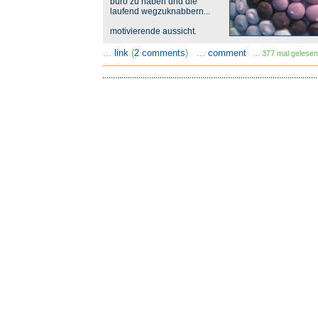
büro zu haben und die
laufend wegzuknabbern...
motivierende aussicht.
...
link
(
2 comments
) ...
comment
... 377 mal gelesen