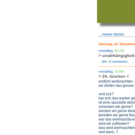
...
newer stories
Samstag, 24. Dezember
monoblog
, 00:15h
> unabhängigkeit
...
link
(
3 comments
) ...
monoblog
, 00:06h
> 24. türchen <
endlich weihnachten
wir dürfen das grosse 
und ezz?
hat sich das warten g
ist eine spezielle sti
schenken wir gerne?
werden wir gerne bes
bereiten wir gerne fr
war das weihnachts-e
sind wir zufrieden?
was wird weihnachten 
und dann..?