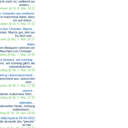
ht mehr ist, vielleicht wo
anders... ...
tmeer @ Di, 8. Mai, 14:11
ter Gedanke neu entdeckt:
ich manchmal dabei, dass
ich auf einem ...
hnübler @ Di, 8. Mai, 07:32
e bye Christian. Machs...
stian. Machs gut, dort wo
Du bist! und ...
ranis @ Mo, 7. Mai, 20:27
Adieu
sem Bedauern nehmen wir
Abschied von Christian ...
blog @ Mo, 7. Mai, 13:45
e bestens. am sonntag...
ns. am sonntag gibt's als
sahnehäubchen ...
blog @ Mi, 2. Mai, 18:28
ieht ja vielversprechend...
rsprechend aus, wünschen
eine ...
 gomez @ Mi, 2. Mai, 17:38
unsere...
männer-kulturreise führt ...
blog @ Mi, 2. Mai, 17:33
optimales...
nderwetter heute, richtung
mattenbach... ...
log @ So, 29. Apr, 16:09
dailycitypical 29-04-2012
 die dynamik des "pinsels"
ist hier ...