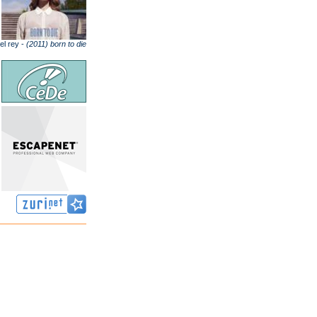
el rey -
(2011) born to die