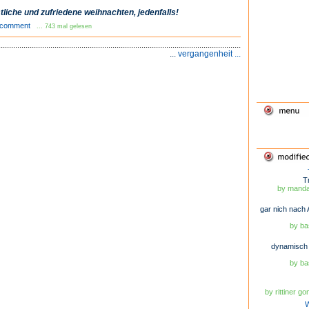
tliche und zufriedene weihnachten, jedenfalls!
comment
... 743 mal gelesen
...
vergangenheit ...
T
by mandar
gar nich nach 
by ba
dynamisch 
by ba
by rittiner g
W