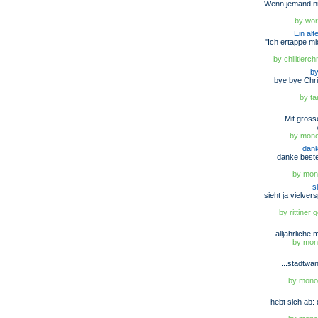
Wenn jemand nic
by wor
Ein al
"Ich ertappe m
by chliitierc
by
bye bye Chri
by ta
Mit gros
by mono
dank
danke beste
by mono
s
sieht ja vielve
by rittiner
...alljährliche 
by mono
...stadtwa
by monob
hebt sich ab: