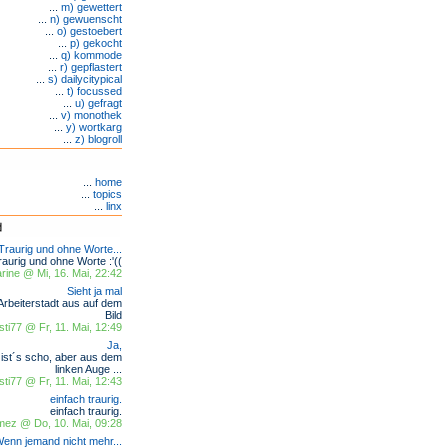
...
m) gewettert
...
n) gewuenscht
...
o) gestoebert
...
p) gekocht
...
q) kommode
...
r) gepflastert
...
s) dailycitypical
...
t) focussed
...
u) gefragt
...
v) monothek
...
y) wortkarg
...
z) blogroll
...
home
...
topics
...
linx
Traurig und ohne Worte...
raurig und ohne Worte :'((
ine @ Mi, 16. Mai, 22:42
Sieht ja mal
Arbeiterstadt aus auf dem
Bild
sti77 @ Fr, 11. Mai, 12:49
Ja,
ist´s scho, aber aus dem
linken Auge ...
sti77 @ Fr, 11. Mai, 12:43
einfach traurig.
einfach traurig.
omez @ Do, 10. Mai, 09:28
enn jemand nicht mehr...