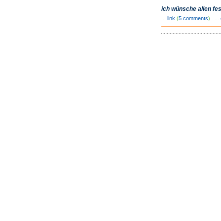
ich wünsche allen fes
...
link
(
5 comments
) ...