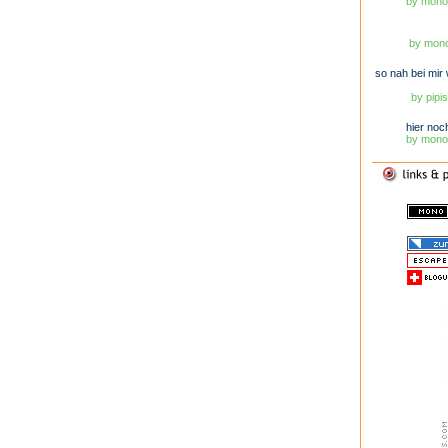
by monob
by mono
so nah bei mir w
by pipis
hier noch 
by monob