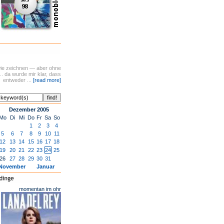
t wie zeichnen — aber ohne
.. da wurde mir klar, dass
entweder ...
[read more]
Dezember 2005
Mo
Di
Mi
Do
Fr
Sa
So
1
2
3
4
5
6
7
8
9
10
11
12
13
14
15
16
17
18
19
20
21
22
23
24
25
26
27
28
29
30
31
November
Januar
momentan im ohr