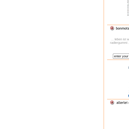
... leben is
radiergummi .