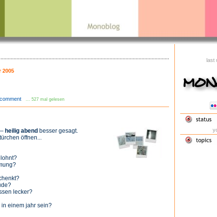
last
 2005
comment
... 527 mal gelesen
yo
 —
heilig abend
besser gesagt.
türchen öffnen...
elohnt?
mmung?
chenkt?
eude?
ssen lecker?
in einem jahr sein?