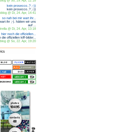
log @ So, 29. Apr, 12:18
kein prosecco..? ;-))
kein prosecco..? ;-))
blog @ Di, 24. Apr, 14:41
so nah bei mir wart ihr...
art ihr ;-). hätten wir uns
auf ...
trella @ Di, 24. Apr, 13:18
hier noch die offiziellen...
die offiziellen kiff-bilder...
log @ So, 22. Apr, 19:20