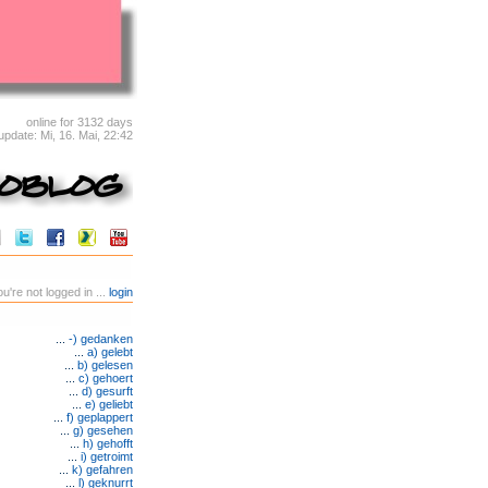
online for 3132 days
 update: Mi, 16. Mai, 22:42
u're not logged in ...
login
...
-) gedanken
...
a) gelebt
...
b) gelesen
...
c) gehoert
...
d) gesurft
...
e) geliebt
...
f) geplappert
...
g) gesehen
...
h) gehofft
...
i) getroimt
...
k) gefahren
...
l) geknurrt