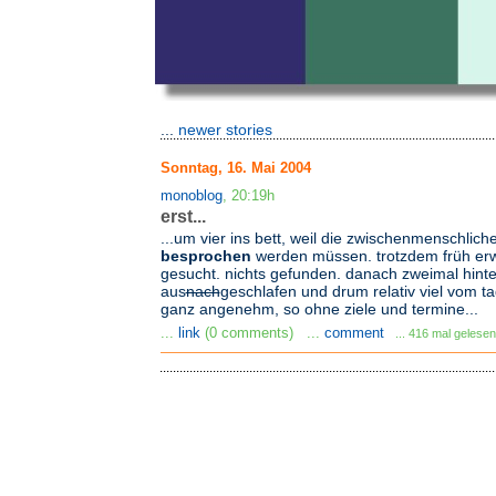
...
newer stories
Sonntag, 16. Mai 2004
monoblog
, 20:19h
erst...
...um vier ins bett, weil die zwischenmenschlich
besprochen
werden müssen. trotzdem früh erw
gesucht. nichts gefunden. danach zweimal hint
aus
nach
geschlafen und drum relativ viel vom ta
ganz angenehm, so ohne ziele und termine...
...
link
(0 comments) ...
comment
... 416 mal gelesen