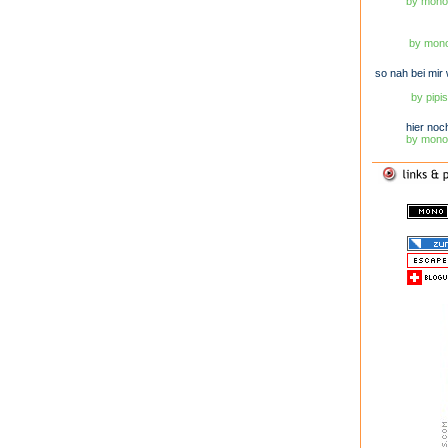
by monob
by mono
so nah bei mir w
by pipis
hier noch 
by monob