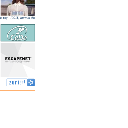
el rey -
(2011) born to die