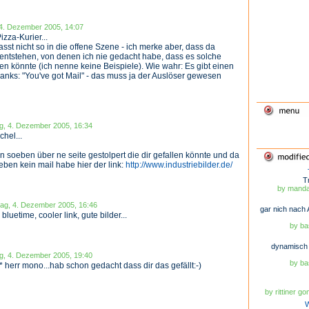
 4. Dezember 2005, 14:07
izza-Kurier...
sst nicht so in die offene Szene - ich merke aber, dass da
ntstehen, von denen ich nie gedacht habe, dass es solche
n könnte (ich nenne keine Beispiele). Wie wahr: Es gibt einen
anks: "You've got Mail" - das muss ja der Auslöser gewesen
g, 4. Dezember 2005, 16:34
chel...
n soeben über ne seite gestolpert die dir gefallen könnte und da
eben kein mail habe hier der link:
http://www.industriebilder.de/
T
by mandar
tag, 4. Dezember 2005, 16:46
gar nich nach 
bluetime, cooler link, gute bilder...
by ba
dynamisch 
g, 4. Dezember 2005, 19:40
by ba
 herr mono...hab schon gedacht dass dir das gefällt:-)
by rittiner g
W