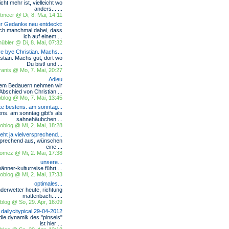
ht mehr ist, vielleicht wo
anders... ...
tmeer @ Di, 8. Mai, 14:11
ter Gedanke neu entdeckt:
ich manchmal dabei, dass
ich auf einem ...
hnübler @ Di, 8. Mai, 07:32
e bye Christian. Machs...
stian. Machs gut, dort wo
Du bist! und ...
ranis @ Mo, 7. Mai, 20:27
Adieu
sem Bedauern nehmen wir
Abschied von Christian ...
blog @ Mo, 7. Mai, 13:45
e bestens. am sonntag...
ns. am sonntag gibt's als
sahnehäubchen ...
blog @ Mi, 2. Mai, 18:28
ieht ja vielversprechend...
rsprechend aus, wünschen
eine ...
 gomez @ Mi, 2. Mai, 17:38
unsere...
männer-kulturreise führt ...
blog @ Mi, 2. Mai, 17:33
optimales...
nderwetter heute, richtung
mattenbach... ...
log @ So, 29. Apr, 16:09
dailycitypical 29-04-2012
 die dynamik des "pinsels"
ist hier ...