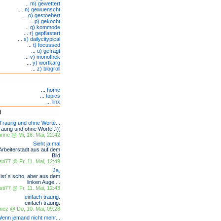
...
m) gewettert
...
n) gewuenscht
...
o) gestoebert
...
p) gekocht
...
q) kommode
...
r) gepflastert
...
s) dailycitypical
...
t) focussed
...
u) gefragt
...
v) monothek
...
y) wortkarg
...
z) blogroll
...
home
...
topics
...
linx
Traurig und ohne Worte...
raurig und ohne Worte :'((
ine @ Mi, 16. Mai, 22:42
Sieht ja mal
Arbeiterstadt aus auf dem
Bild
sti77 @ Fr, 11. Mai, 12:49
Ja,
ist´s scho, aber aus dem
linken Auge ...
sti77 @ Fr, 11. Mai, 12:43
einfach traurig.
einfach traurig.
omez @ Do, 10. Mai, 09:28
enn jemand nicht mehr...