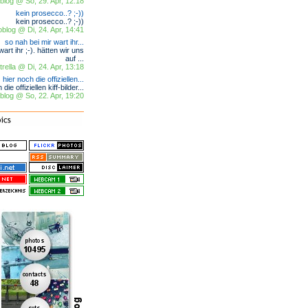
log @ So, 29. Apr, 12:18
kein prosecco..? ;-))
kein prosecco..? ;-))
blog @ Di, 24. Apr, 14:41
so nah bei mir wart ihr...
art ihr ;-). hätten wir uns
auf ...
trella @ Di, 24. Apr, 13:18
hier noch die offiziellen...
die offiziellen kiff-bilder...
log @ So, 22. Apr, 19:20