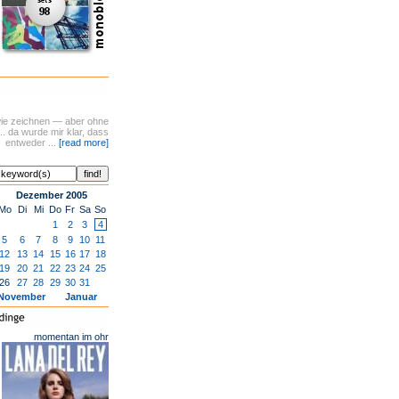
t wie zeichnen — aber ohne
.. da wurde mir klar, dass
entweder ...
[read more]
Dezember 2005
Mo
Di
Mi
Do
Fr
Sa
So
1
2
3
4
5
6
7
8
9
10
11
12
13
14
15
16
17
18
19
20
21
22
23
24
25
26
27
28
29
30
31
November
Januar
momentan im ohr