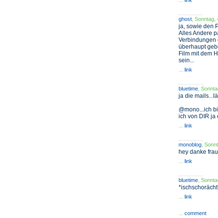
...
link
ghost
, Sonntag,
ja, sowie den P
Alles Andere pa
Verbindungen e
überhaupt gebe
Film mit dem H
sein...
...
link
bluetime
, Sonnta
ja die mails...lä
@mono...ich bi
ich von DIR ja 
...
link
monoblog
, Sonn
hey danke frau 
...
link
bluetime
, Sonnta
*ischschorächt*
...
link
...
comment