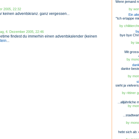
Wenn jemand nic
er 2005, 22:32
by wor
ar keinen adventskranz. ganz vergessen...
Ein al
"Ich ertappe m
by chliitierc
by
tag, 4. Dezember 2005, 22:46
bye bye Chri
luetime findest du immerhin einen adventskalender (keinen
stein
...
by ta
Mit gros
by mono
dank
danke beste
by mono
s
sieht ja vielve
by rittiner
...alljährliche 
by mono
...stadtwa
by monob
hebt sich ab: