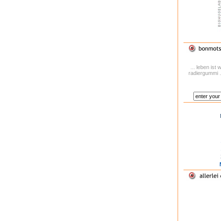
... leben is
radiergummi .