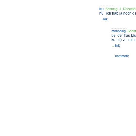
leu
, Sonntag, 4. Dezemb
hui, ich hab ja noch g
...
link
monoblog
, Sonn
bei der frau b
kranz) von
uli 
...
link
...
comment