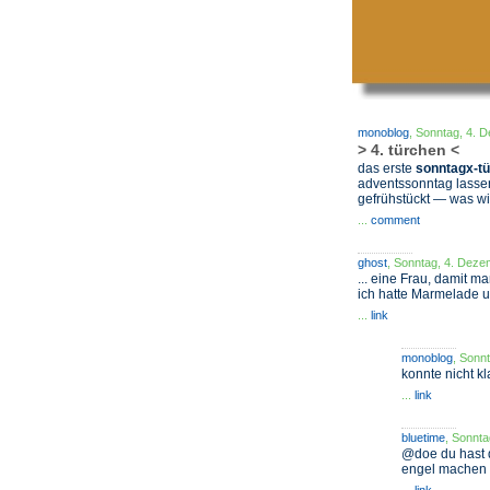
monoblog
, Sonntag, 4. 
> 4. türchen <
das erste
sonntagx-t
adventssonntag lassen 
gefrühstückt — was wi
...
comment
ghost
, Sonntag, 4. Deze
... eine Frau, damit 
ich hatte Marmelade und 
...
link
monoblog
, Sonn
konnte nicht k
...
link
bluetime
, Sonnta
@doe du hast d
engel machen o