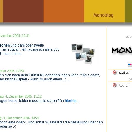
Dezember 2005, 10:31
last
ürchen
und damit der zweite
sich gut an. fein ausgeschlafen, gut
ll mann mehr...
mber 2005, 12:53
mann sich nach dem Frühstück daneben legen kann. "Hoi Schatz,
frische Gipfeli - willst Du auch eines..." ....
yo
tag, 4. Dezember 2005, 13:12
lagen heute, leider musste sie schon früh
hierhin
...
g, 4. Dezember 2005, 13:21
och eine oder?...und sonst müsstest du die bestellung über den
der so :-)