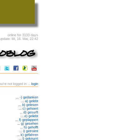
online for 3133 days
 update: Mi, 16. Mai, 22:42
u're not logged in ...
login
...
-) gedanken
...
a) gelebt
...
b) gelesen
...
c) gehoert
...
d) gesurft
...
e) geliebt
...
f) geplappert
...
g) gesehen
...
h) gehofft
...
i) getroimt
...
k) gefahren
...
l) geknurrt